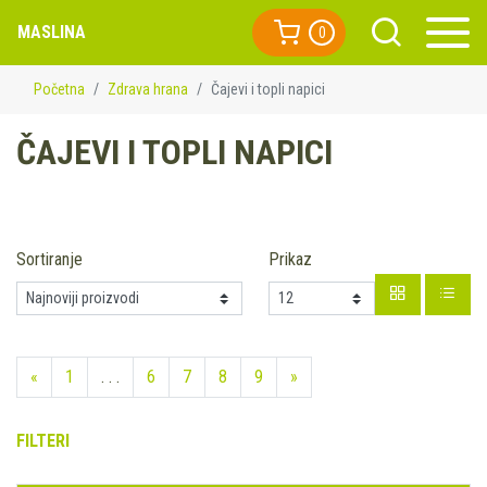
MASLINA
0
Početna
Zdrava hrana
Čajevi i topli napici
ČAJEVI I TOPLI NAPICI
Sortiranje
Prikaz
«
1
. . .
6
7
8
9
»
FILTERI