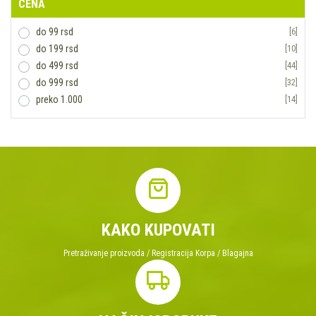
CENA
ROBA NA MERENJE
[9]
SINGABERA
[3]
do 99 rsd
[6]
STASSEN
[2]
do 199 rsd
[10]
SUPERFOOD
[2]
do 499 rsd
[44]
VIVASEED
[2]
do 999 rsd
[32]
YOGI TEA
[12]
preko 1.000
[14]
KAKO KUPOVATI
Pretraživanje proizvoda / Registracija Korpa / Blagajna