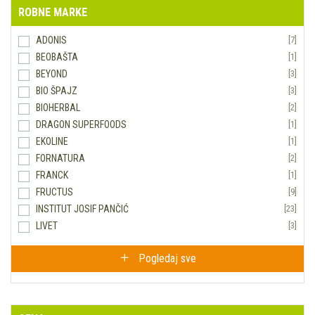
ROBNE MARKE
ADONIS
[7]
BEOBAŠTA
[1]
BEYOND
[3]
BIO ŠPAJZ
[3]
BIOHERBAL
[2]
DRAGON SUPERFOODS
[1]
EKOLINE
[1]
FORNATURA
[2]
FRANCK
[1]
FRUCTUS
[9]
INSTITUT JOSIF PANČIĆ
[23]
LIVET
[3]
MITOKU
[1]
Pogledaj sve
ORGANIC INDIA
[8]
PROBOTANIC
[1]
R A Z N O
[1]
RICHARD
[1]