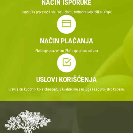
NAČIN ISPORUKE
Isporuka proizvoda vrši se u okviru teritorije Republike Srbije
NAČIN PLAĆANJA
Plaćanje pouzećem, Plaćanje preko računa
USLOVI KORIŠĆENJA
Pravila pri kupovini koja obezbeđuju kvalitet naše usluge i zadovoljstvo kupaca.