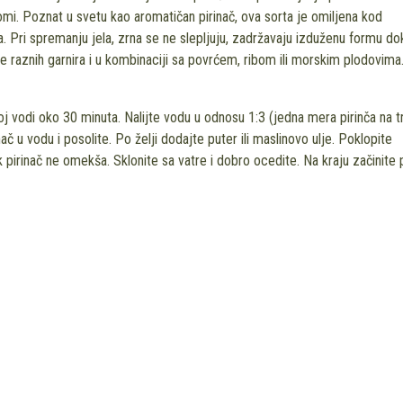
mi. Poznat u svetu kao aromatičan pirinač, ova sorta je omiljena kod
. Pri spremanju jela, zrna se ne slepljuju, zadržavaju izduženu formu do
 raznih garnira i u kombinaciji sa povrćem, ribom ili morskim plodovima
noj vodi oko 30 minuta. Nalijte vodu u odnosu 1:3 (jedna mera pirinča na tr
č u vodu i posolite. Po želji dodajte puter ili maslinovo ulje. Poklopite
k pirinač ne omekša. Sklonite sa vatre i dobro ocedite. Na kraju začinite 