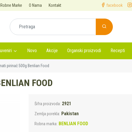
Robne Marke
O Nama
Kontakt
facebook
uveniri
Novo
Akcije
Organski proizvodi
Recepti
ati pirinač 500g Benlian Food
BENLIAN FOOD
2921
Šifra proizvoda:
Pakistan
Zemlja porekla:
BENLIAN FOOD
Robna marka: