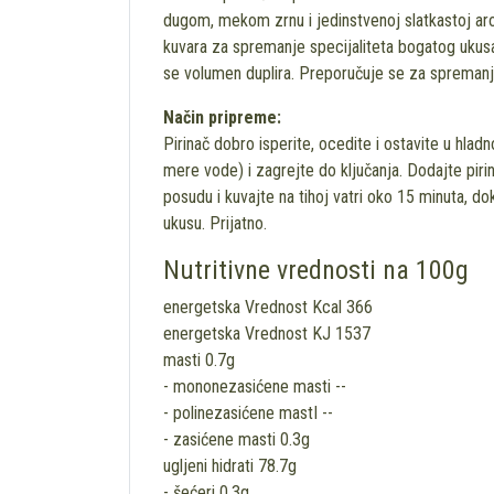
dugom, mekom zrnu i jedinstvenoj slatkastoj aro
kuvara za spremanje specijaliteta bogatog ukusa
se volumen duplira. Preporučuje se za spremanje
Način pripreme:
Pirinač dobro isperite, ocedite i ostavite u hlad
mere vode) i zagrejte do ključanja. Dodajte pirina
posudu i kuvajte na tihoj vatri oko 15 minuta, do
ukusu. Prijatno.
Nutritivne vrednosti na 100g
energetska Vrednost Kcal 366
energetska Vrednost KJ 1537
masti 0.7g
- mononezasićene masti --
- polinezasićene mastI --
- zasićene masti 0.3g
ugljeni hidrati 78.7g
- šećeri 0.3g