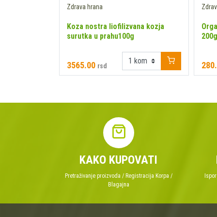
Zdrava hrana
Zdrav
Koza nostra liofilizvana kozja
Orga
a 500g
surutka u prahu100g
200
3565.00
280
rsd
KAKO KUPOVATI
Pretraživanje proizvoda / Registracija Korpa /
Ispor
Blagajna