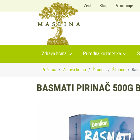
Vesti
Blog
Promocije
Zdrava hrana
Prirodna kozmetika
S
Početna
Zdrava hrana
Žitarice
Žitarice
Basm
BASMATI PIRINAČ 500G 