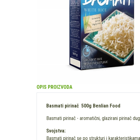
OPIS PROIZVODA
Basmati pirinač 500g Benlian Food
Basmati pirinač - aromatični, glazirani pirinač du
Svojstva:
Basmati pirinač se po strukturi i karakteristikama 