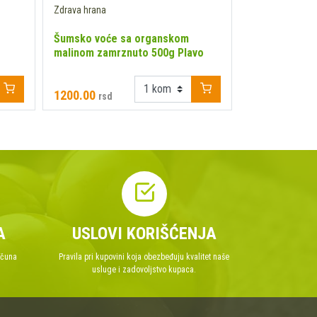
Zdrava hrana
Zdrava hrana
Šumsko voće sa organskom
Čoko oranž k
malinom zamrznuto 500g Plavo
1200.00
1400.00
rsd
rsd
A
USLOVI KORIŠĆENJA
ačuna
Pravila pri kupovini koja obezbeđuju kvalitet naše
usluge i zadovoljstvo kupaca.