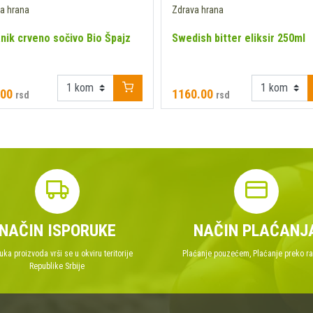
a hrana
Zdrava hrana
nik crveno sočivo Bio Špajz
Swedish bitter eliksir 250ml
g
.00
1160.00
rsd
rsd
NAČIN ISPORUKE
NAČIN PLAĆANJ
uka proizvoda vrši se u okviru teritorije
Plaćanje pouzećem, Plaćanje preko r
Republike Srbije