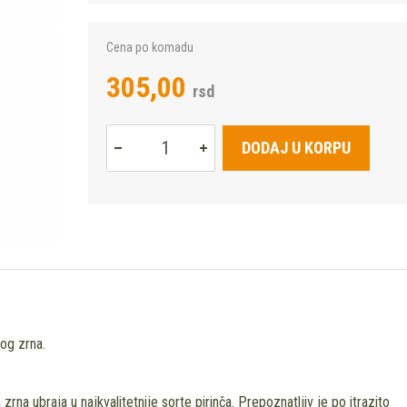
Cena po komadu
305,00
rsd
DODAJ U KORPU
gog zrna.
zrna ubraja u najkvalitetnije sorte pirinča. Prepoznatljiv je po itrazito