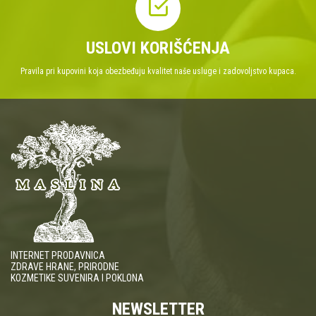
FELIČA
[1]
FILIPPE BERIO
[1]
USLOVI KORIŠĆENJA
FINESA
[3]
FONT OLIVA
[2]
Pravila pri kupovini koja obezbeđuju kvalitet naše usluge i zadovoljstvo kupaca.
FORNATURA
[9]
FORTIN
[4]
FRANCK
[1]
FRANK & OLI
[2]
FRUCTUS
[9]
GO ON
[3]
GOHAR
[1]
GOLDEN OIL
[3]
GOODCARE
[5]
GRANORO
[1]
GRANUM FOOD
[16]
INTERNET PRODAVNICA
ZDRAVE HRANE, PRIRODNE
GREEN FOOD
[2]
KOZMETIKE SUVENIRA I POKLONA
GREEN VILLAGE
[4]
GUAM
[2]
NEWSLETTER