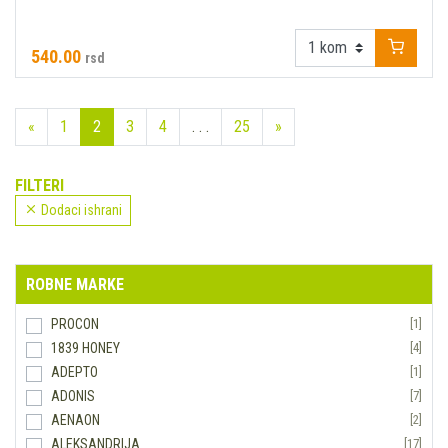
540.00
rsd
«
1
2
3
4
. . .
25
»
FILTERI
Dodaci ishrani
ROBNE MARKE
PROCON
[1]
1839 HONEY
[4]
ADEPTO
[1]
ADONIS
[7]
AENAON
[2]
ALEKSANDRIJA
[17]