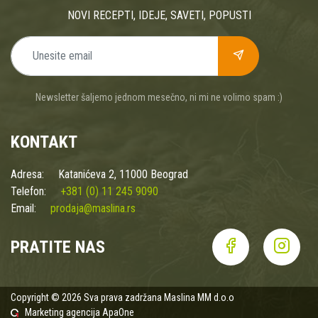
GULLON
[11]
NOVI RECEPTI, IDEJE, SAVETI, POPUSTI
GUŠT
[8]
HEMA-KHEYA-NEYE
[1]
HERBALAND
[1]
HERBELLA
[4]
HYPERIC
[10]
Newsletter šaljemo jednom mesečno, ni mi ne volimo spam :)
IMMUNO PHARMA
[3]
INSTITUT JOSIF PANČIĆ
[27]
KONTAKT
INTERTRADE CO
[1]
INVENTA VITA
[10]
Adresa:
JEVTIĆ
Katanićeva 2, 11000 Beograd
[7]
Telefon:
JOKER
+381 (0) 11 245 9090
[1]
Email:
JUST SUPERIOR
prodaja@maslina.rs
[26]
KAPETAN KOKO
[5]
KAZABLANKA
[2]
PRATITE NAS
KIKKOMAN
[7]
KOSKA
[1]
KOZA NOSTRA
[2]
Copyright © 2026 Sva prava zadržana Maslina MM d.o.o
KRISTAL SO
[1]
Marketing agencija
ApaOne