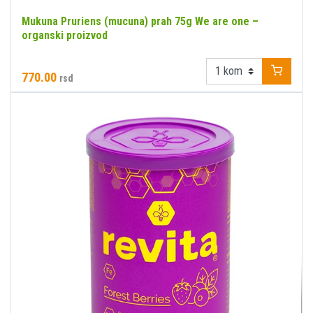
Mukuna Pruriens (mucuna) prah 75g We are one –
organski proizvod
770.00
rsd