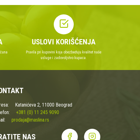
A
USLOVI KORIŠĆENJA
ačuna
Pravila pri kupovini koja obezbeđuju kvalitet naše
usluge i zadovoljstvo kupaca.
ONTAKT
resa:
Katanićeva 2, 11000 Beograd
efon:
+381 (0) 11 245 9090
il:
prodaja@maslina.rs
RATITE NAS