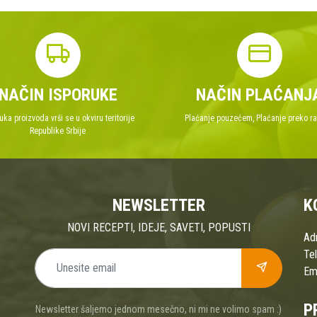
NAČIN ISPORUKE
NAČIN PLAĆANJ
uka proizvoda vrši se u okviru teritorije
Plaćanje pouzećem, Plaćanje preko r
Republike Srbije
NEWSLETTER
K
NOVI RECEPTI, IDEJE, SAVETI, POPUSTI
Ad
Tel
Ema
P
Newsletter šaljemo jednom mesečno, ni mi ne volimo spam :)