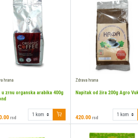
va hrana
Zdrava hrana
 u zrnu organska arabika 400g
Napitak od žira 200g Agro Vu
ond
0.00
420.00
rsd
rsd