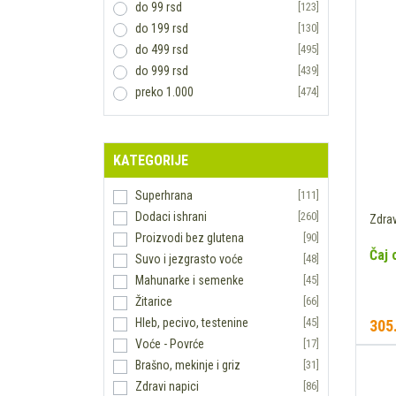
BEYOND
[39]
do 99 rsd
[123]
BIO AGROS
[1]
do 199 rsd
[130]
BIO CONCEPT
[10]
do 499 rsd
[495]
BIO HELJDA
[2]
do 999 rsd
[439]
BIO ORTO
[3]
preko 1.000
[474]
BIO ŠPAJZ
[50]
BIO TIM
[1]
BIO UNA
[2]
KATEGORIJE
BIOANDINA
[4]
BIOHERBAL
[6]
Superhrana
[111]
BIOLINE
[5]
Dodaci ishrani
[260]
Zdra
BIOPHARMA
[1]
Proizvodi bez glutena
[90]
Čaj 
BIOTTA
[4]
Suvo i jezgrasto voće
[48]
BIOVEGAN
[2]
Mahunarke i semenke
[45]
BIOVITAL
[5]
Žitarice
[66]
BIP
[1]
Hleb, pecivo, testenine
[45]
305
BOMBUS
[5]
Voće - Povrće
[17]
BWT - BEST WATER TEHNOLOGY
[3]
Brašno, mekinje i griz
[31]
BYODO
[2]
Zdravi napici
[86]