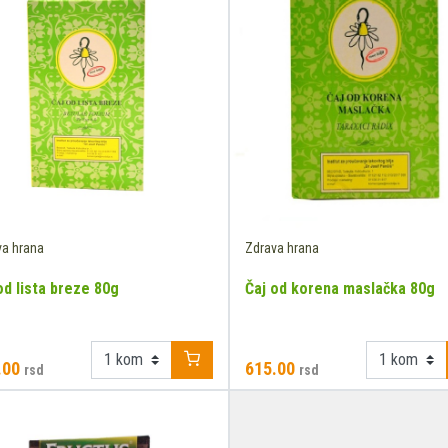
va hrana
Zdrava hrana
od lista breze 80g
Čaj od korena maslačka 80g
.00
615.00
rsd
rsd