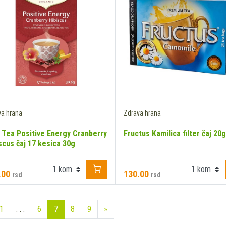
va hrana
Zdrava hrana
 Tea Positive Energy Cranberry
Fructus Kamilica filter čaj 20g
scus čaj 17 kesica 30g
.00
130.00
rsd
rsd
1
. . .
6
7
8
9
»