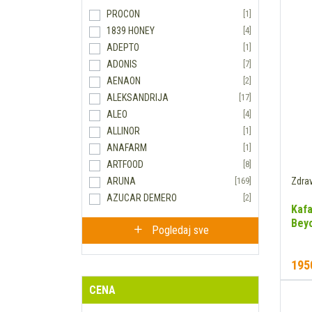
PROCON
[1]
1839 HONEY
[4]
ADEPTO
[1]
ADONIS
[7]
AENAON
[2]
ALEKSANDRIJA
[17]
ALEO
[4]
ALLINOR
[1]
ANAFARM
[1]
ARTFOOD
[8]
Zdra
ARUNA
[169]
AZUCAR DEMERO
[2]
Kafa
BALVITEN
[1]
Bey
Pogledaj sve
BARRIER
[1]
BAUCKHOF
[2]
195
BENLIAN FOOD
[4]
BEOBAŠTA
[3]
CENA
BESAN PASTA
[1]