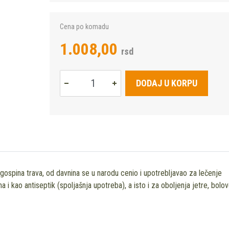
Cena po komadu
1.008,00
rsd
DODAJ U KORPU
i gospina trava, od davnina se u narodu cenio i upotrebljavao za lečenje
 i kao antiseptik (spoljašnja upotreba), a isto i za oboljenja jetre, bolo