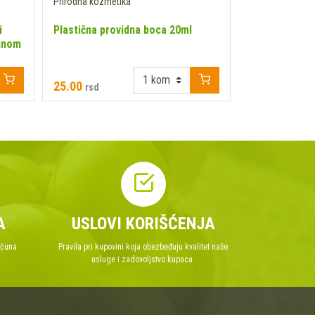
Prirodna kozmetika
Prirodna kozmet
i
Plastična providna boca 20ml
Weleda Serum
žinom
revitalizaciju
25.00
1608.00
rsd
rsd
A
USLOVI KORIŠĆENJA
ačuna
Pravila pri kupovini koja obezbeđuju kvalitet naše
usluge i zadovoljstvo kupaca.