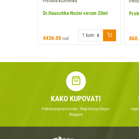
Prirodna kozmetika
Priro
od ruže 30ml
Dr.Hauschka Noćni serum 20ml
Prob
4436.00
860
rsd
KAKO KUPOVATI
Pretraživanje proizvoda / Registracija Korpa /
Ispor
Blagajna