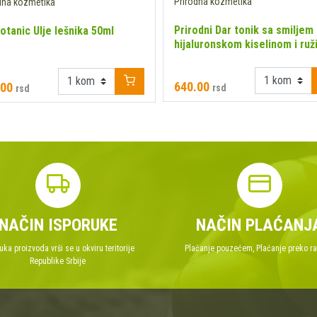
Prirodna kozmetika
dna kozmetika
Prirodni Dar tonik sa smiljem 
otanic Ulje lešnika 50ml
hijaluronskom kiselinom i ru
vodom 150ml
640.00
.00
rsd
rsd
NAČIN ISPORUKE
NAČIN PLAĆANJ
uka proizvoda vrši se u okviru teritorije
Plaćanje pouzećem, Plaćanje preko r
Republike Srbije