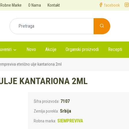
Robne Marke
O Nama
Kontakt
facebook
uveniri
Novo
Akcije
Organski proizvodi
Recepti
empreviva eterično ulje kantariona 2ml
 ULJE KANTARIONA 2ML
7107
Šifra proizvoda:
Srbija
Zemlja porekla:
SIEMPREVIVA
Robna marka: