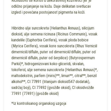
Ricinusovo se koristi u dekorativnoj kozmetici jer je
odlično prijanjanje na kožu. Daje delikatan svetlucav
izgled i povećana postojanost pigmenta na koži.
Hibridno ulje suncokreta (Helianthus Annuus), silicijum
dioksid, ulje semena ricinusa (Ricinus Communis), vosak
kandelile (Euphorbia Cerifera), vosak ploda bobice
(Myrica Cerifera), vosak kore suncokreta (Rhus Verniciil
dimerniciil/diflulin, puter od dimerniciil/diflulin, puter od
dimerniciil diflulin, puter od šerpilice) (Butyrospermum
Parkii)*, hidrogenizovani koko-gliceridi, skvalan,
tokoferol, ulje semena suncokreta (Helianthus Annuus)*,
maltodekstrin, parfem (miris)**, limun**, citral**, benzil
alkohol**, CI 77891 (titanijum dioksid547 dodatak),
sadržaj boji), CI 77492 (gvožđe oksid), CI oksidvožđe
77491 (77491) (gvožđe oksid)
*Iz kontrolisanog organskog uzgoja