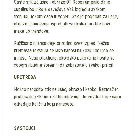
Sante stik za usne i obraze 01 Rose rumenilo da je
suptilnu boju koja osvežava Vaš izgled u svakom
trenutku tokom dana ili večeri. Stik je pogodan za usne,
obraze i nanošenje ispod obrva ukoliko pratite nove
make up trendove.
Ružičasto nijansa daje prirodno svež izgled. Nežna
kremasta tekstura se lako nanosi na kožu i odlično se
miješa. Naše praktično, ekološko pakovanje nosite sa
sobom i budite spremni da zablistate u svakoj prilici!
UPOTREBA
Nežno nanesite stik na usne, obraze i kapke. Razmažite
prstima ili četkicom za blendovanje. Intenzitet boje sami
određuje količinu koju nanesete.
SASTOJCI