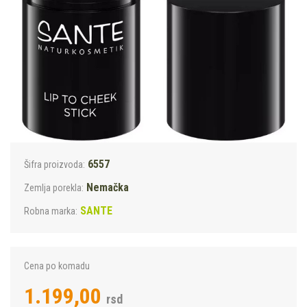
6557
Šifra proizvoda:
Nemačka
Zemlja porekla:
SANTE
Robna marka:
Cena po komadu
1.199,00
rsd