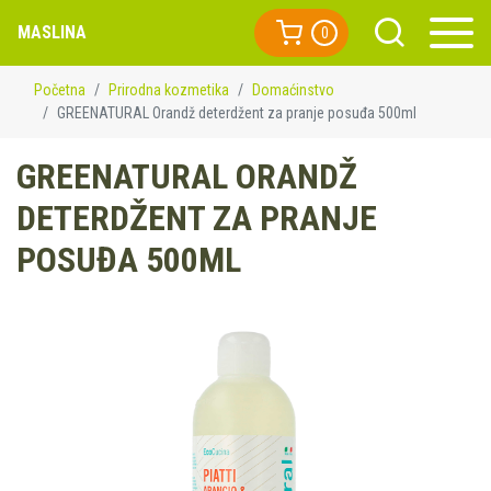
MASLINA
0
Početna
Prirodna kozmetika
Domaćinstvo
GREENATURAL Orandž deterdžent za pranje posuđa 500ml
GREENATURAL ORANDŽ
DETERDŽENT ZA PRANJE
POSUĐA 500ML