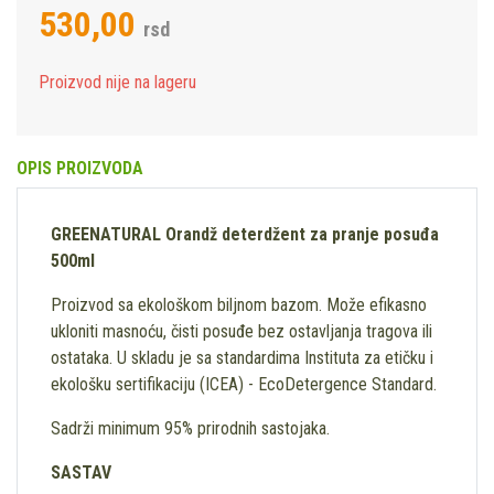
530,00
rsd
Proizvod nije na lageru
OPIS PROIZVODA
GREENATURAL Orandž deterdžent za pranje posuđa
500ml
Proizvod sa ekološkom biljnom bazom. Može efikasno
ukloniti masnoću, čisti posuđe bez ostavljanja tragova ili
ostataka. U skladu je sa standardima Instituta za etičku i
ekološku sertifikaciju (ICEA) - EcoDetergence Standard.
Sadrži minimum 95% prirodnih sastojaka.
SASTAV