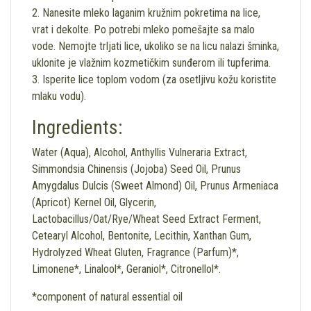
2. Nanesite mleko laganim kružnim pokretima na lice,
vrat i dekolte. Po potrebi mleko pomešajte sa malo
vode. Nemojte trljati lice, ukoliko se na licu nalazi šminka,
uklonite je vlažnim kozmetičkim sunđerom ili tupferima.
3. Isperite lice toplom vodom (za osetljivu kožu koristite
mlaku vodu).
Ingredients:
Water (Aqua), Alcohol, Anthyllis Vulneraria Extract,
Simmondsia Chinensis (Jojoba) Seed Oil, Prunus
Amygdalus Dulcis (Sweet Almond) Oil, Prunus Armeniaca
(Apricot) Kernel Oil, Glycerin,
Lactobacillus/Oat/Rye/Wheat Seed Extract Ferment,
Cetearyl Alcohol, Bentonite, Lecithin, Xanthan Gum,
Hydrolyzed Wheat Gluten, Fragrance (Parfum)*,
Limonene*, Linalool*, Geraniol*, Citronellol*.
*component of natural essential oil