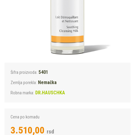
5401
Šifra proizvoda:
Nemačka
Zemlja porekla:
DR.HAUSCHKA
Robna marka:
Cena po komadu
3.510,00
rsd