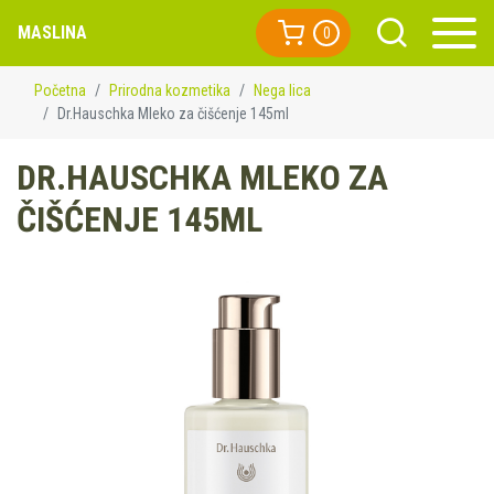
MASLINA
0
Početna
Prirodna kozmetika
Nega lica
Dr.Hauschka Mleko za čišćenje 145ml
DR.HAUSCHKA MLEKO ZA
ČIŠĆENJE 145ML