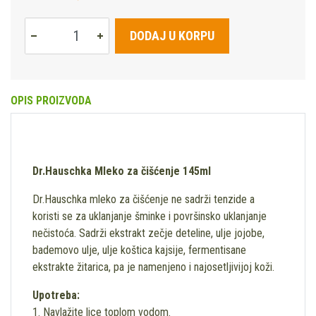
DODAJ U KORPU
OPIS PROIZVODA
Dr.Hauschka Mleko za čišćenje 145ml
Dr.Hauschka mleko za čišćenje ne sadrži tenzide a
koristi se za uklanjanje šminke i površinsko uklanjanje
nečistoća. Sadrži ekstrakt zečje deteline, ulje jojobe,
bademovo ulje, ulje koštica kajsije, fermentisane
ekstrakte žitarica, pa je namenjeno i najosetljivijoj koži.
Upotreba:
1. Navlažite lice toplom vodom.