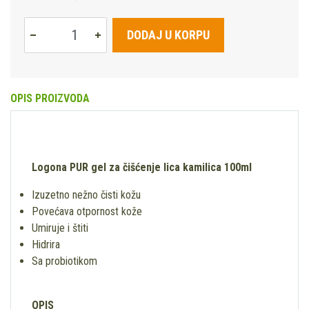
DODAJ U KORPU
OPIS PROIZVODA
Logona PUR gel za čišćenje lica kamilica 100ml
Izuzetno nežno čisti kožu
Povećava otpornost kože
Umiruje i štiti
Hidrira
Sa probiotikom
OPIS