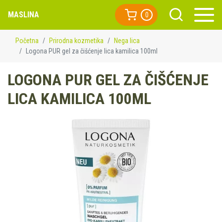
MASLINA
0
Početna
Prirodna kozmetika
Nega lica
Logona PUR gel za čišćenje lica kamilica 100ml
LOGONA PUR GEL ZA ČIŠĆENJE
LICA KAMILICA 100ML