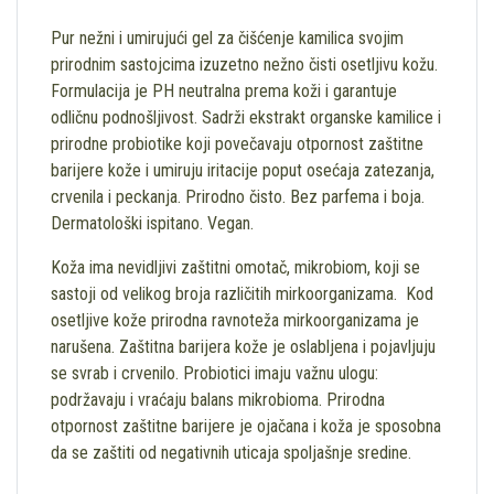
Pur nežni i umirujući gel za čišćenje kamilica svojim
prirodnim sastojcima izuzetno nežno čisti osetljivu kožu.
Formulacija je PH neutralna prema koži i garantuje
odličnu podnošljivost. Sadrži ekstrakt organske kamilice i
prirodne probiotike koji povečavaju otpornost zaštitne
barijere kože i umiruju iritacije poput osećaja zatezanja,
crvenila i peckanja. Prirodno čisto. Bez parfema i boja.
Dermatološki ispitano. Vegan.
Koža ima nevidljivi zaštitni omotač, mikrobiom, koji se
sastoji od velikog broja različitih mirkoorganizama. Kod
osetljive kože prirodna ravnoteža mirkoorganizama je
narušena. Zaštitna barijera kože je oslabljena i pojavljuju
se svrab i crvenilo. Probiotici imaju važnu ulogu:
podržavaju i vraćaju balans mikrobioma. Prirodna
otpornost zaštitne barijere je ojačana i koža je sposobna
da se zaštiti od negativnih uticaja spoljašnje sredine.