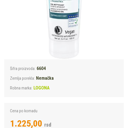
6604
Šifra proizvoda:
Nemačka
Zemlja porekla:
LOGONA
Robna marka:
Cena po komadu
1.225,00
rsd