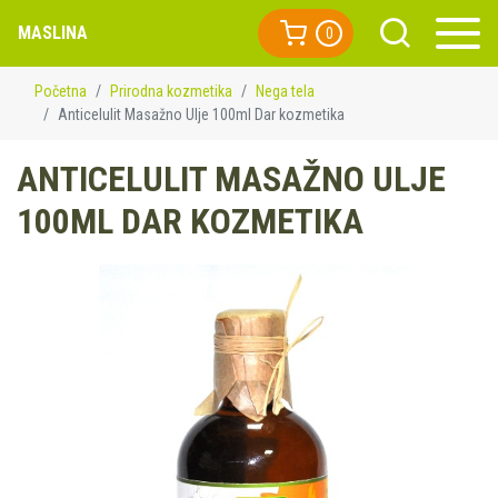
MASLINA
0
Početna
Prirodna kozmetika
Nega tela
Anticelulit Masažno Ulje 100ml Dar kozmetika
ANTICELULIT MASAŽNO ULJE
100ML DAR KOZMETIKA