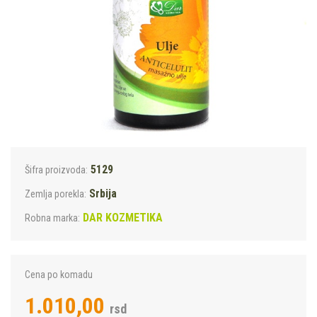
5129
Šifra proizvoda:
Srbija
Zemlja porekla:
DAR KOZMETIKA
Robna marka:
Cena po komadu
1.010,00
rsd