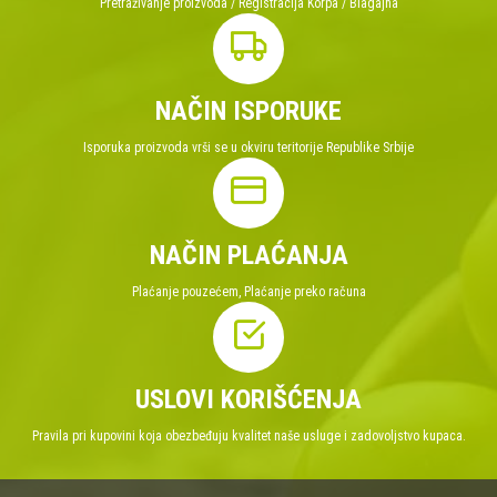
Pretraživanje proizvoda / Registracija Korpa / Blagajna
NAČIN ISPORUKE
Isporuka proizvoda vrši se u okviru teritorije Republike Srbije
NAČIN PLAĆANJA
Plaćanje pouzećem, Plaćanje preko računa
USLOVI KORIŠĆENJA
Pravila pri kupovini koja obezbeđuju kvalitet naše usluge i zadovoljstvo kupaca.