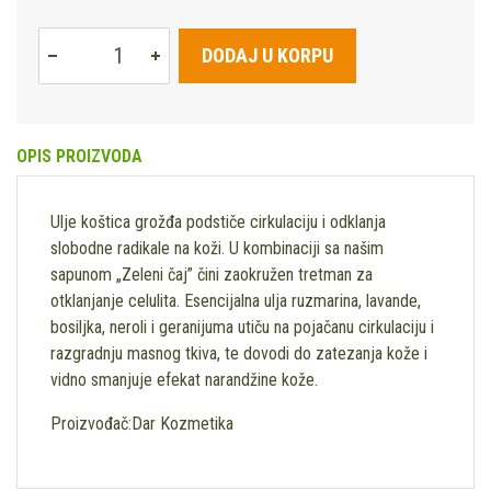
DODAJ U KORPU
OPIS PROIZVODA
Ulje koštica grožđa podstiče cirkulaciju i odklanja
slobodne radikale na koži. U kombinaciji sa našim
sapunom „Zeleni čaj” čini zaokružen tretman za
otklanjanje celulita. Esencijalna ulja ruzmarina, lavande,
bosiljka, neroli i geranijuma utiču na pojačanu cirkulaciju i
razgradnju masnog tkiva, te dovodi do zatezanja kože i
vidno smanjuje efekat narandžine kože.
Proizvođač:Dar Kozmetika