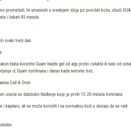
ro promešati, te umasirati u srednjem sloju po površini kože, obući GU
ata i čekati 45 minuta.
m svaki treći dan.
a.
akon blata koristite Guam hladni gel od algi protiv celulita ili neki od ostal
ršavljenje iz Guam sortimana i danas kada nemate tret,
nia Cell ili Dren.
m oseća se dubinsko hlađenje koje je prvih 15-20 minuta tretmana.
 kapilare, ali se može koristiti i na normalnoj koži u slučaju da se radi
olaske