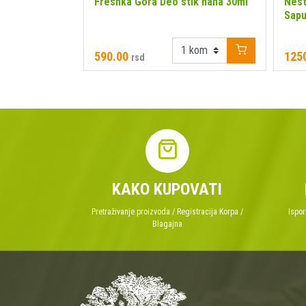
 Chisto - Pat
Freshka Gora Deo stik nana 30ml
Nest
Sapu
590.00
125
rsd
KAKO KUPOVATI
Pretraživanje proizvoda / Registracija Korpa /
Ispor
Blagajna