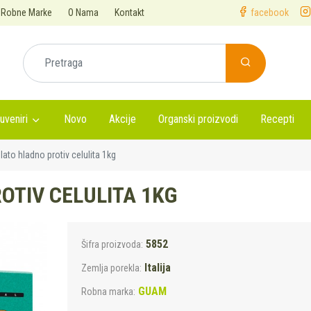
Robne Marke
O Nama
Kontakt
facebook
uveniri
Novo
Akcije
Organski proizvodi
Recepti
ato hladno protiv celulita 1kg
OTIV CELULITA 1KG
5852
Šifra proizvoda:
Italija
Zemlja porekla:
GUAM
Robna marka: