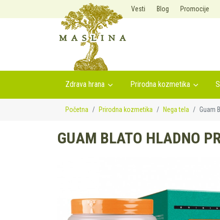
Vesti
Blog
Promocije
Zdrava hrana
Prirodna kozmetika
S
Početna
Prirodna kozmetika
Nega tela
Guam Bl
GUAM BLATO HLADNO PR