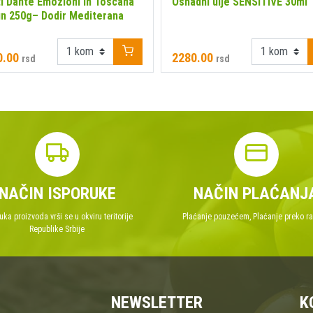
i Dante Emozioni in Toscana
Oshadhi ulje SENSITIVE 30ml
n 250g– Dodir Mediterana
0.00
2280.00
rsd
rsd
NAČIN ISPORUKE
NAČIN PLAĆANJ
uka proizvoda vrši se u okviru teritorije
Plaćanje pouzećem, Plaćanje preko r
Republike Srbije
NEWSLETTER
K