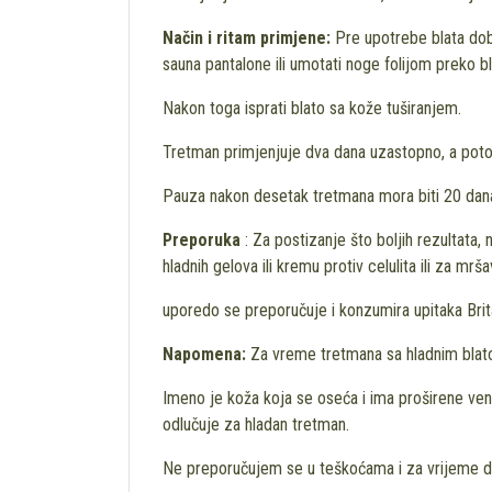
Način i ritam primjene:
Pre upotrebe blata dob
sauna pantalone ili umotati noge folijom preko bl
Nakon toga isprati blato sa kože tuširanjem.
Tretman primjenjuje dva dana uzastopno, a poto
Pauza nakon desetak tretmana mora biti 20 dan
Preporuka
: Za postizanje što boljih rezultata, n
hladnih gelova ili kremu protiv celulita ili za m
uporedo se preporučuje i konzumira upitaka Britan
Napomena:
Za vreme tretmana sa hladnim blato
Imeno je koža koja se oseća i ima proširene vene i
odlučuje za hladan tretman.
Ne preporučujem se u teškoćama i za vrijeme d