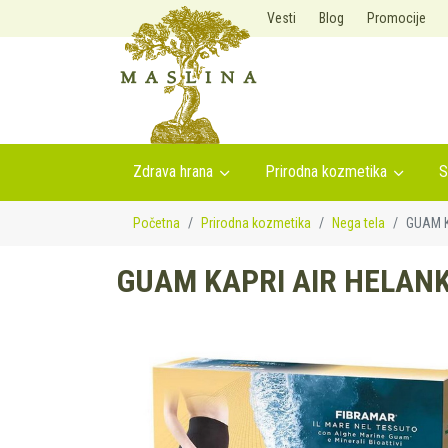
Vesti
Blog
Promocije
Zdrava hrana
Prirodna kozmetika
S
Početna
Prirodna kozmetika
Nega tela
GUAM K
GUAM KAPRI AIR HELANK