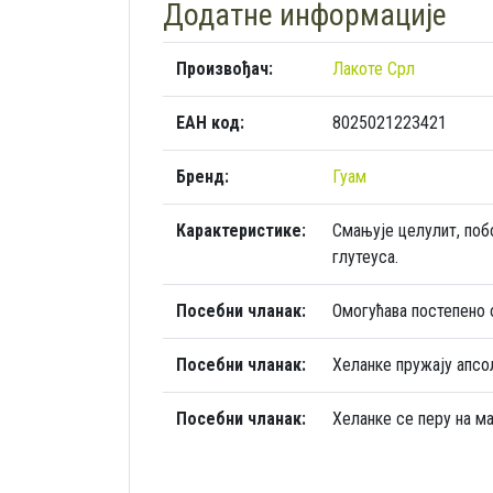
Додатне информације
Произвођач:
Лакоте Срл
ЕАН код:
8025021223421
Бренд:
Гуам
Карактеристике:
Смањује целулит, поб
глутеуса.
Посебни чланак:
Омогућава постепено 
Посебни чланак:
Хеланке пружају апсо
Посебни чланак:
Хеланке се перу на м