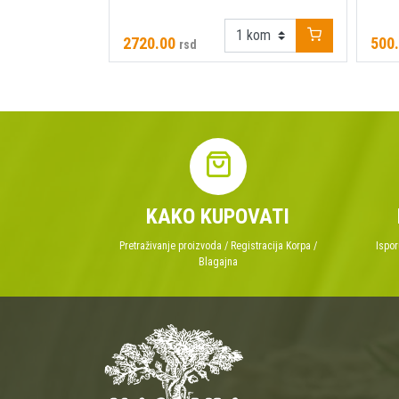
2720.00
500
rsd
KAKO KUPOVATI
Pretraživanje proizvoda / Registracija Korpa /
Ispor
Blagajna