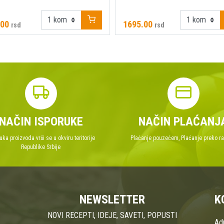
.00
1695.00
rsd
rsd
NAČIN ISPORUKE
NAČIN PLAĆANJ
uka proizvoda vrši se u okviru teritorije
Plaćanje pouzećem, Plaćanje preko r
Republike Srbije
NEWSLETTER
K
NOVI RECEPTI, IDEJE, SAVETI, POPUSTI
Ad