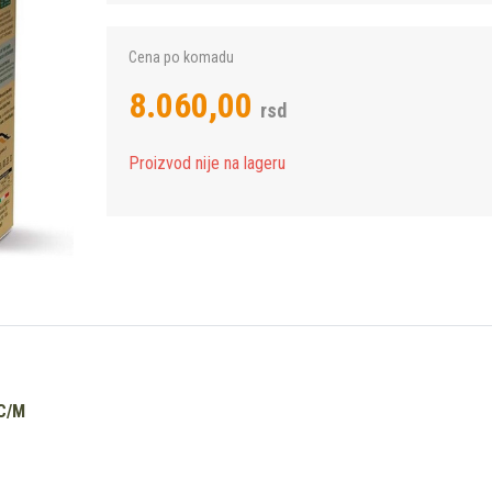
Cena po komadu
8.060,00
rsd
Proizvod nije na lageru
С/М