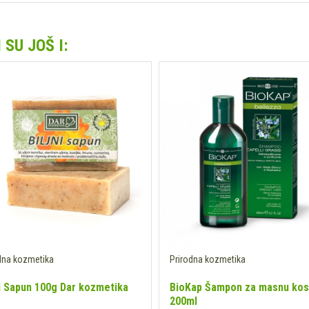
SU JOŠ I:
dna kozmetika
Prirodna kozmetika
ni Sapun 100g Dar kozmetika
BioKap Šampon za masnu ko
200ml