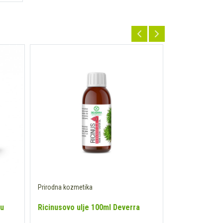
- 30 %
Prirodna kozmetika
Prirodna kozmet
su
Ricinusovo ulje 100ml Deverra
Guam - Fango