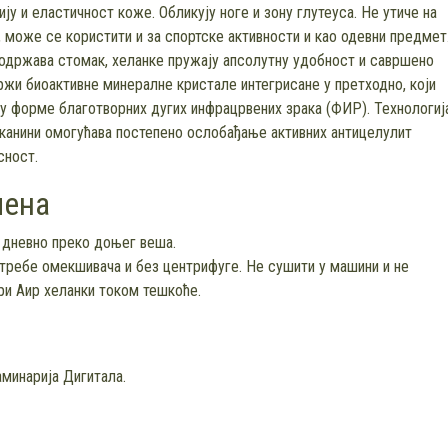
 и еластичност коже. Обликују ноге и зону глутеуса. Не утиче на
, може се користити и за спортске активности и као одевни предмет
 подржава стомак, хеланке пружају апсолутну удобност и савршено
жи биоактивне минералне кристале интегрисане у претходно, који
 у форме благотворних дугих инфрацрвених зрака (ФИР). Технологиј
канини омогућава постепено ослобађање активних антицелулит
сност.
мена
 дневно преко доњег веша.
требе омекшивача и без центрифуге. Не сушити у машини и не
ри Аир хеланки током тешкоће.
аминарија Дигитала.