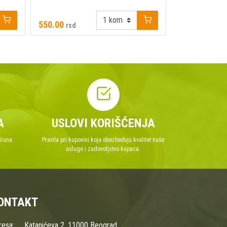
7731.00
550.00
5411.70
rsd
rsd
A
USLOVI KORIŠĆENJA
ačuna
Pravila pri kupovini koja obezbeđuju kvalitet naše
usluge i zadovoljstvo kupaca.
ONTAKT
resa:
Katanićeva 2, 11000 Beograd