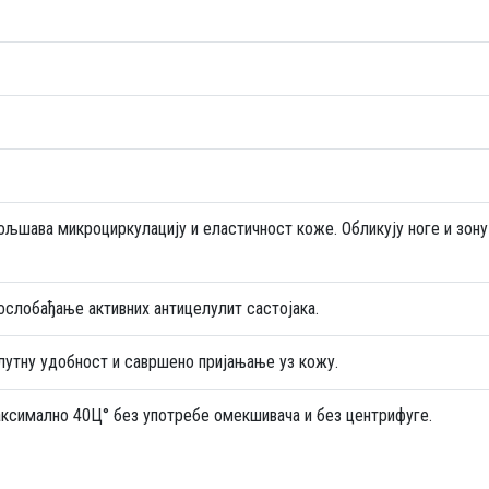
ољшава микроциркулацију и еластичност коже. Обликују ноге и зону
ослобађање активних антицелулит састојака.
лутну удобност и савршено пријањање уз кожу.
аксимално 40Ц° без употребе омекшивача и без центрифуге.