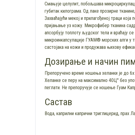
Смањује целулит, побољшава микроциркулацију
губитак килограма. Од лаке прозирне тканине
Захваћајући мекој и прилагођеној траци која
пријањање уз кожу. Микрофибер тканина садр
апсорбују топлоту људског тела и враћају се
микроинкапсулације ГУАМ® морских алги у т
састојака на кожи и продужава њихову ефика
Дозирање и начин пи
Препоручено време ношења хеланки је до 6х
Хеланке се перу на максимално 40Ц° без упо
пеглати. Не препоручује се ношење Гуам Кап
Састав
Вода, каприлни капрични триглицерид, прах Л