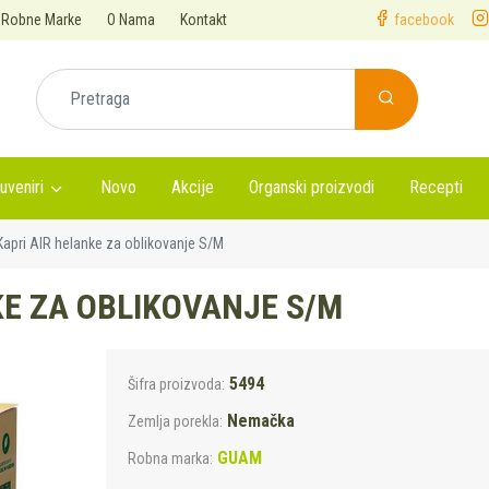
Robne Marke
O Nama
Kontakt
facebook
uveniri
Novo
Akcije
Organski proizvodi
Recepti
apri AIR helanke za oblikovanje S/M
E ZA OBLIKOVANJE S/M
5494
Šifra proizvoda:
Nemačka
Zemlja porekla:
GUAM
Robna marka: