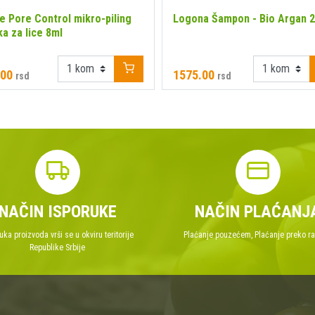
e Pore Control mikro-piling
Logona Šampon - Bio Argan 
a za lice 8ml
.00
1575.00
rsd
rsd
NAČIN ISPORUKE
NAČIN PLAĆANJ
uka proizvoda vrši se u okviru teritorije
Plaćanje pouzećem, Plaćanje preko r
Republike Srbije