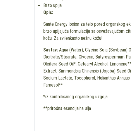
Brzo upija
Opis:
Sante Energy losion za telo pored organskog ekst
brzo upijajuća formulacija sa osvežavajućom citr
kožu. Za svilenkasto nežnu kožu!
Sastav:
Aqua (Water), Glycine Soja (Soybean) Oi
Dicitrate/Stearate, Glycerin, Butyrospermum Par
Oleifera Seed Oil*, Cetearyl Alcohol, Limonene**
Extract, Simmondsia Chinensis (Jojoba) Seed O
Sodium Lactate, Tocopherol, Helianthus Annuus (Su
Farnesol**
*iz kontrolisanog organskog uzgoja
**prirodna esencijalna ulja