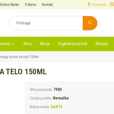
Robne Marke
O Nama
Kontakt
facebook
uveniri
Novo
Akcije
Organski proizvodi
Recepti
nergy losion za telo 150ml
A TELO 150ML
7900
Šifra proizvoda:
Nemačka
Zemlja porekla:
SANTE
Robna marka: