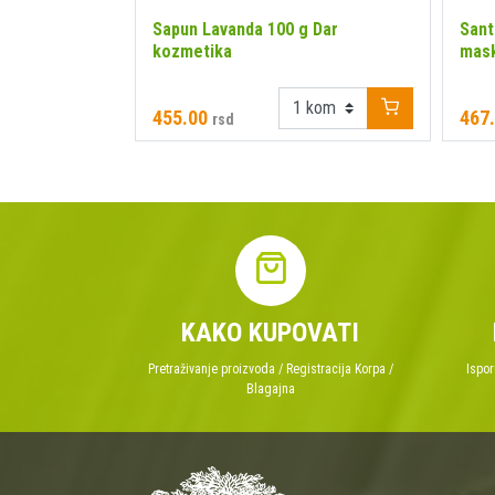
zanje kože i
Sapun Lavanda 100 g Dar
Sant
kozmetika
mask
455.00
467
rsd
KAKO KUPOVATI
Pretraživanje proizvoda / Registracija Korpa /
Ispor
Blagajna