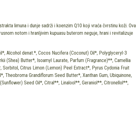
rakta limuna i dunje sadrži i koenzim Q10 koji vraća čvrstinu koži. Ova
usnom notom i hranljivim kupuasu buterom neguje, hrani i revitalizuje
l*, Alcohol denat.*, Cocos Nucifera (Coconut) Oil*, Polyglyceryl-3
kii (Shea) Butter*, Isoamyl Laurate, Parfum (Fragrance)**, Camellia
, Sorbitol, Citrus Limon (Lemon) Peel Extract*, Pyrus Cydonia Fruit
il*, Theobroma Grandiflorum Seed Butter*, Xanthan Gum, Ubiquinone,
nflower) Seed Oil*, Citral**, Linalool**, Geraniol**, Citronellol**,