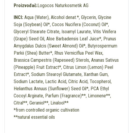
Proizvođač:
Logocos Naturkosmetik AG
INCI:
Aqua (Water), Alcohol denat.*, Glycerin, Glycine
Soja (Soybean) Oil*, Cocos Nucifera (Coconut) Oil*,
Glyceryl Stearate Citrate, Isoamyl Laurate, Vitis Vinifera
(Grape) Seed Oil, Aloe Barbadensis Leaf Juice*, Prunus
Amygdalus Dulcis (Sweet Almond) Oil*, Butyrospermum
Parkii (Shea) Butter*, Rhus Verniciflua Peel Wax,
Brassica Campestris (Rapeseed) Sterols, Ananas Sativus
(Pineapple) Fruit Extract*, Citrus Limon (Lemon) Peel
Extract*, Sodium Stearoyl Glutamate, Xanthan Gum,
Sodium Lactate, Lactic Acid, Citric Acid, Tocopherol,
Helianthus Annuus (Sunflower) Seed Oil*, PCA Ethyl
Cocoyl Arginate, Parfum (Fragrance)**, Limonene**,
Citral**, Geraniol**, Linalool**
*from controlled organic cultivation
**natural essential oils