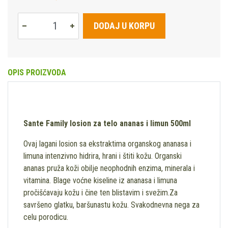
DODAJ U KORPU
OPIS PROIZVODA
Sante Family losion za telo ananas i limun 500ml
Ovaj lagani losion sa ekstraktima organskog ananasa i
limuna intenzivno hidrira, hrani i štiti kožu. Organski
ananas pruža koži obilje neophodnih enzima, minerala i
vitamina. Blage voćne kiseline iz ananasa i limuna
pročišćavaju kožu i čine ten blistavim i svežim.Za
savršeno glatku, baršunastu kožu. Svakodnevna nega za
celu porodicu.