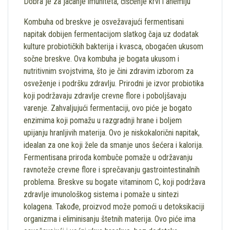
Dobra je za jačanje imuniteta, čišćenje krvi i anemiju
Kombuha od breskve je osvežavajući fermentisani
napitak dobijen fermentacijom slatkog čaja uz dodatak
kulture probiotičkih bakterija i kvasca, obogaćen ukusom
sočne breskve. Ova kombuha je bogata ukusom i
nutritivnim svojstvima, što je čini zdravim izborom za
osveženje i podršku zdravlju. Prirodni je izvor probiotika
koji podržavaju zdravlje crevne flore i poboljšavaju
varenje. Zahvaljujući fermentaciji, ovo piće je bogato
enzimima koji pomažu u razgradnji hrane i boljem
upijanju hranljivih materija. Ovo je niskokalorični napitak,
idealan za one koji žele da smanje unos šećera i kalorija.
Fermentisana priroda kombuče pomaže u održavanju
ravnoteže crevne flore i sprečavanju gastrointestinalnih
problema. Breskve su bogate vitaminom C, koji podržava
zdravlje imunološkog sistema i pomaže u sintezi
kolagena. Takođe, proizvod može pomoći u detoksikaciji
organizma i eliminisanju štetnih materija. Ovo piće ima