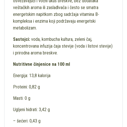
osvežavajući i voćni ukus breskve, bez dodataka
veštačkih aroma ili zaslađivača i često se smatra
energetskim napitkom zbog sadržaja vitamina B-
kompleksa i enzima koji podržavaju energetski
metabolizam.
Sastojci:
voda, kombucha kultura, zeleni čaj,
koncentrovana infuzija čaja stevije (voda i listovi stevije)
i prirodna aroma breskve.
Nutritivne činjenice na 100 ml
Energija: 13,8 kalorija
Proteini: 0,82 g
Masti: 0 g
Ugljeni hidrati: 3,42 g
– šećeri: 0,43 g