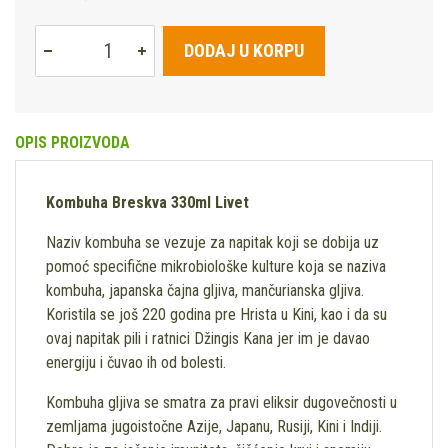
DODAJ U KORPU
OPIS PROIZVODA
Kombuha Breskva 330ml Livet
Naziv kombuha se vezuje za napitak koji se dobija uz
pomoć specifične mikrobiološke kulture koja se naziva
kombuha, japanska čajna gljiva, mančurianska gljiva.
Koristila se još 220 godina pre Hrista u Kini, kao i da su
ovaj napitak pili i ratnici Džingis Kana jer im je davao
energiju i čuvao ih od bolesti.
Kombuha gljiva se smatra za pravi eliksir dugovečnosti u
zemljama jugoistočne Azije, Japanu, Rusiji, Kini i Indiji.