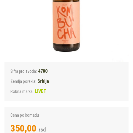
4780
Šifra proizvoda:
Srbija
Zemlja porekla:
LIVET
Robna marka:
Cena po komadu
350,00
rsd