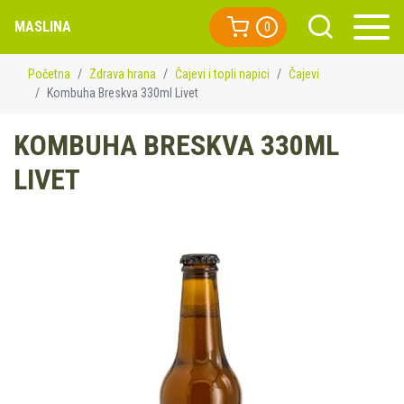
MASLINA
0
Početna
Zdrava hrana
Čajevi i topli napici
Čajevi
Kombuha Breskva 330ml Livet
KOMBUHA BRESKVA 330ML
LIVET