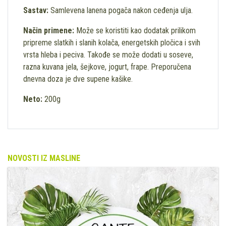
Sastav:
Samlevena lanena pogača nakon ceđenja ulja.
Način primene:
Može se koristiti kao dodatak prilikom
pripreme slatkih i slanih kolača, energetskih pločica i svih
vrsta hleba i peciva. Takođe se može dodati u soseve,
razna kuvana jela, šejkove, jogurt, frape. Preporučena
dnevna doza je dve supene kašike.
Neto:
200g
NOVOSTI IZ MASLINE