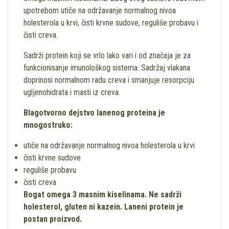
upotrebom utiče na održavanje normalnog nivoa
holesterola u krvi, čisti krvne sudove, reguliše probavu i
čisti creva.
Sadrži protein koji se vrlo lako vari i od značaja je za
funkcionisanje imunološkog sistema. Sadržaj vlakana
doprinosi normalnom radu creva i smanjuje resorpciju
ugljenohidrata i masti iz creva.
Blagotvorno dejstvo lanenog proteina je
mnogostruko:
utiče na održavanje normalnog nivoa holesterola u krvi
čisti krvne sudove
reguliše probavu
čisti creva
Bogat omega 3 masnim kiselinama.
Ne sadrži
holesterol, gluten ni kazein.
Laneni protein
je
postan proizvod.