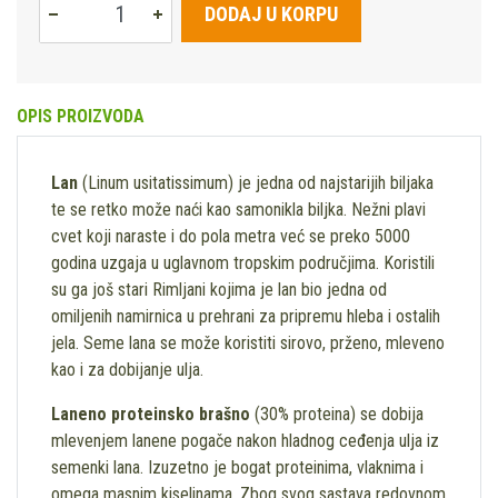
DODAJ U KORPU
OPIS PROIZVODA
Lan
(Linum usitatissimum) je jedna od najstarijih biljaka
te se retko može naći kao samonikla biljka. Nežni plavi
cvet koji naraste i do pola metra već se preko 5000
godina uzgaja u uglavnom tropskim područjima. Koristili
su ga još stari Rimljani kojima je lan bio jedna od
omiljenih namirnica u prehrani za pripremu hleba i ostalih
jela. Seme lana se može koristiti sirovo, prženo, mleveno
kao i za dobijanje ulja.
Laneno proteinsko brašno
(30% proteina) se dobija
mlevenjem lanene pogače nakon hladnog ceđenja ulja iz
semenki lana. Izuzetno je bogat proteinima, vlaknima i
omega masnim kiselinama. Zbog svog sastava redovnom