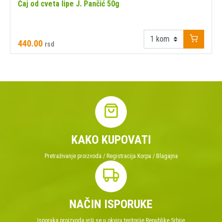
Čaj od cveta lipe J. Pančić 50g
440.00
rsd
KAKO KUPOVATI
Pretraživanje proizvoda / Registracija Korpa / Blagajna
NAČIN ISPORUKE
Isporuka proizvoda vrši se u okviru teritorije Republike Srbije