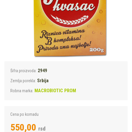
2949
Šifra proizvoda:
Srbija
Zemlja porekla:
MACROBIOTIC PROM
Robna marka:
Cena po komadu
550,00
rsd