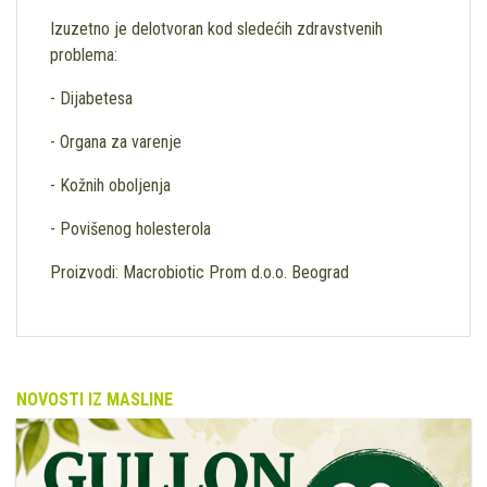
Izuzetno je delotvoran kod sledećih zdravstvenih
problema:
- Dijabetesa
- Organa za varenje
- Kožnih oboljenja
- Povišenog holesterola
Proizvodi: Macrobiotic Prom d.o.o. Beograd
NOVOSTI IZ MASLINE