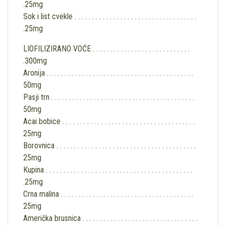
.25mg
Sok i list cvekle . . . . . . . . . . . . . . . . . . . . . . . . . . . . . . . . . . .
.25mg
LIOFILIZIRANO VOĆE . . . . . . . . . . . . . . . . . . . . . . . . . . . .
.300mg
Aronija . . . . . . . . . . . . . . . . . . . . . . . . . . . . . . . . . . . . . . . . . .
50mg
Pasji trn . . . . . . . . . . . . . . . . . . . . . . . . . . . . . . . . . . . . . . . . .
50mg
Acai bobice . . . . . . . . . . . . . . . . . . . . . . . . . . . . . . . . . . . . . .
25mg
Borovnica . . . . . . . . . . . . . . . . . . . . . . . . . . . . . . . . . . . . . . . .
25mg
Kupina . . . . . . . . . . . . . . . . . . . . . . . . . . . . . . . . . . . . . . . . . .
.25mg
Crna malina . . . . . . . . . . . . . . . . . . . . . . . . . . . . . . . . . . . . . .
25mg
Američka brusnica . . . . . . . . . . . . . . . . . . . . . . . . . . . . . . . . .