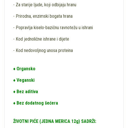
- Za starije ljude, koji odbijaju hranu
- Prirodna, enzimski bogata hrana
- Popravlja kiselo-bazičnu ravnotežu u ishrani
- Kod jednolične ishrane i dijete
- Kod nedovoljnog unosa proteina
♦ Organsko
♦ Veganski
♦ Bez aditiva
♦ Bez dodatnog šećera
ŽIVOTNI PIĆE (JEDNA MERICA 12g) SADRŽI: