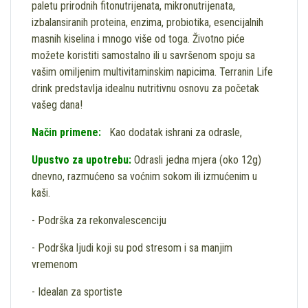
paletu prirodnih fitonutrijenata, mikronutrijenata,
izbalansiranih proteina, enzima, probiotika, esencijalnih
masnih kiselina i mnogo više od toga. Životno piće
možete koristiti samostalno ili u savršenom spoju sa
vašim omiljenim multivitaminskim napicima. Terranin Life
drink predstavlja idealnu nutritivnu osnovu za početak
vašeg dana!
Način primene:
Kao dodatak ishrani za odrasle,
Upustvo za upotrebu:
Odrasli jedna mjera (oko 12g)
dnevno, razmućeno sa voćnim sokom ili izmućenim u
kaši.
- Podrška za rekonvalescenciju
- Podrška ljudi koji su pod stresom i sa manjim
vremenom
- Idealan za sportiste