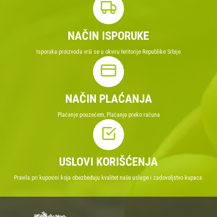
NAČIN ISPORUKE
Isporuka proizvoda vrši se u okviru teritorije Republike Srbije
NAČIN PLAĆANJA
Plaćanje pouzećem, Plaćanje preko računa
USLOVI KORIŠĆENJA
Pravila pri kupovini koja obezbeđuju kvalitet naše usluge i zadovoljstvo kupaca.