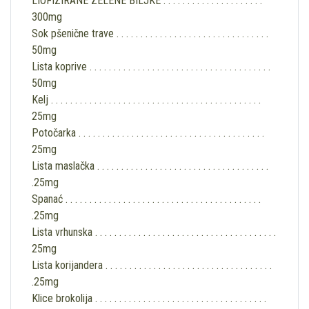
LIOFIZIRANE ZELENE BILJKE . . . . . . . . . . . . . . . . . . . . .
300mg
Sok pšenične trave . . . . . . . . . . . . . . . . . . . . . . . . . . . . . . . .
50mg
Lista koprive . . . . . . . . . . . . . . . . . . . . . . . . . . . . . . . . . . . . . .
50mg
Kelj . . . . . . . . . . . . . . . . . . . . . . . . . . . . . . . . . . . . . . . . . . . .
25mg
Potočarka . . . . . . . . . . . . . . . . . . . . . . . . . . . . . . . . . . . . . . .
25mg
Lista maslačka . . . . . . . . . . . . . . . . . . . . . . . . . . . . . . . . . . . .
.25mg
Spanać . . . . . . . . . . . . . . . . . . . . . . . . . . . . . . . . . . . . . . . . .
.25mg
Lista vrhunska . . . . . . . . . . . . . . . . . . . . . . . . . . . . . . . . . . . . . .
25mg
Lista korijandera . . . . . . . . . . . . . . . . . . . . . . . . . . . . . . . . . . .
.25mg
Klice brokolija . . . . . . . . . . . . . . . . . . . . . . . . . . . . . . . . . . . .