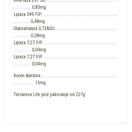
Invertaza 291 SU . . . . . . . . . . . . . . . . . . . . . . . . . . . . . . . . . . .
. . . . . . . . . 0,83mg
Lipaza 349 FIP. . . . . . . . . . . . . . . . . . . . . . . . . . . . . . . . . . . . . .
. . . . . . . . .0,48mg
Glukoamilaza 0,72AGU. . . . . . . . . . . . . . . . . . . . . . . . . . . . . . .
. . . . . . . . .0,28mg
Lipaza 7,27 FIP. . . . . . . . . . . . . . . . . . . . . . . . . . . . . . . . . . . . .
. . . . . . . . . 0,04mg
Lipaza 7,27 FIP. . . . . . . . . . . . . . . . . . . . . . . . . . . . . . . . . . . . .
. . . . . . . . . 0,04mg
Koren đumbira . . . . . . . . . . . . . . . . . . . . . . . . . . . . . . . . . . . . .
. . . . . . . . . . .15mg
Terranova Life piće pakovanje od 227g