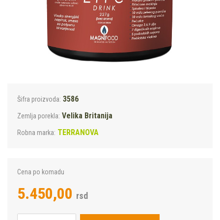
3586
Šifra proizvoda:
Velika Britanija
Zemlja porekla:
TERRANOVA
Robna marka:
Cena po komadu
5.450,00
rsd