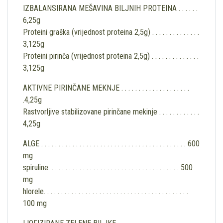
IZBALANSIRANA MEŠAVINA BILJNIH PROTEINA . . . . . .
6,25g
Proteini graška (vrijednost proteina 2,5g) . . . . . . . . . . . . . .
3,125g
Proteini pirinča (vrijednost proteina 2,5g) . . . . . . . . . . . . . .
3,125g
AKTIVNE PIRINČANE MEKNJE . . . . . . . . . . . . . . . . . . . .
.4,25g
Rastvorljive stabilizovane pirinčane mekinje . . . . . . . . . . . .
4,25g
ALGE . . . . . . . . . . . . . . . . . . . . . . . . . . . . . . . . . . . . . . . . . . 600
mg
spiruline. . . . . . . . . . . . . . . . . . . . . . . . . . . . . . . . . . . . . . 500
mg
hlorele. . . . . . . . . . . . . . . . . . . . . . . . . . . . . . . . . . . . . . . . . .
100 mg