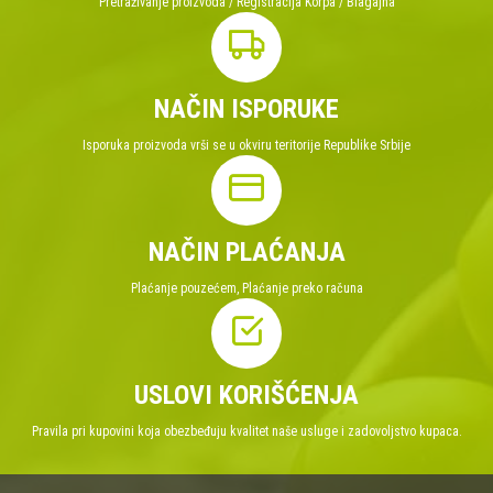
Pretraživanje proizvoda / Registracija Korpa / Blagajna
NAČIN ISPORUKE
Isporuka proizvoda vrši se u okviru teritorije Republike Srbije
NAČIN PLAĆANJA
Plaćanje pouzećem, Plaćanje preko računa
USLOVI KORIŠĆENJA
Pravila pri kupovini koja obezbeđuju kvalitet naše usluge i zadovoljstvo kupaca.