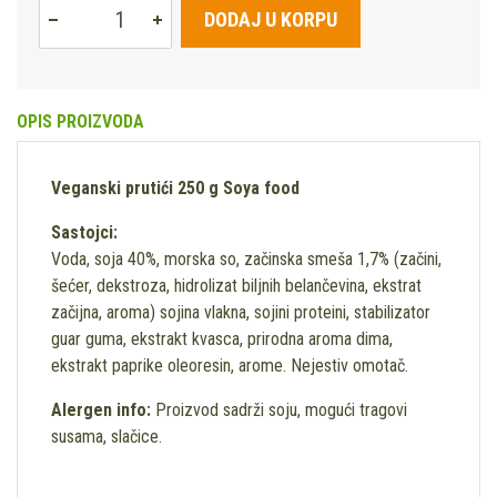
DODAJ U KORPU
OPIS PROIZVODA
Veganski prutići 250 g Soya food
Sastojci:
Voda, soja 40%, morska so, začinska smeša 1,7% (začini,
šećer, dekstroza, hidrolizat biljnih belančevina, ekstrat
začijna, aroma) sojina vlakna, sojini proteini, stabilizator
guar guma, ekstrakt kvasca, prirodna aroma dima,
ekstrakt paprike oleoresin, arome. Nejestiv omotač.
Alergen info:
Proizvod sadrži soju, mogući tragovi
susama, slačice.