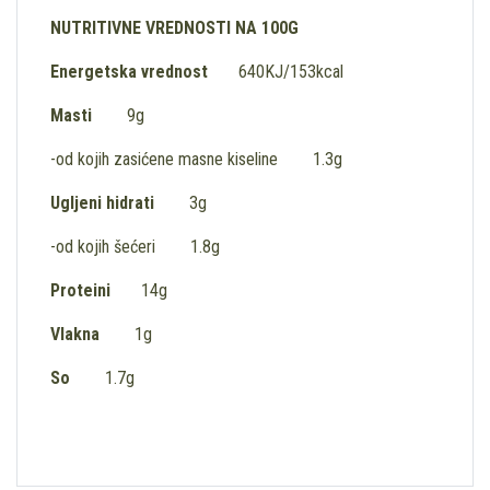
NUTRITIVNE VREDNOSTI NA 100G
Energetska vrednost
640KJ/153kcal
Masti
9g
-od kojih zasićene masne kiseline 1.3g
Ugljeni hidrati
3g
-od kojih šećeri 1.8g
Proteini
14g
Vlakna
1g
So
1.7g