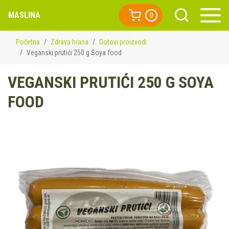
MASLINA
0
Početna
Zdrava hrana
Gotovi proizvodi
Veganski prutići 250 g Soya food
VEGANSKI PRUTIĆI 250 G SOYA
FOOD