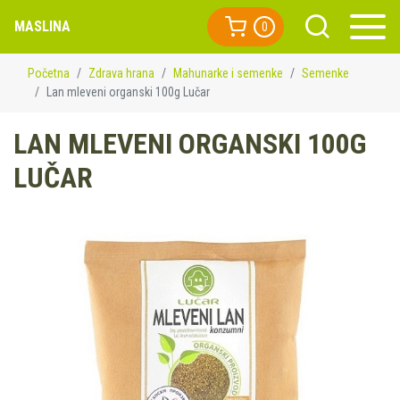
MASLINA
0
Početna
Zdrava hrana
Mahunarke i semenke
Semenke
Lan mleveni organski 100g Lučar
LAN MLEVENI ORGANSKI 100G
LUČAR