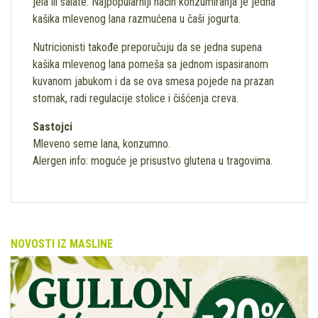
jela ili salate. Najpopularniji način konzumiranja je jedna
kašika mlevenog lana razmućena u čaši jogurta.
Nutricionisti takođe preporučuju da se jedna supena
kašika mlevenog lana pomeša sa jednom ispasiranom
kuvanom jabukom i da se ova smesa pojede na prazan
stomak, radi regulacije stolice i čišćenja creva.
Sastojci
Mleveno seme lana, konzumno.
Alergen info: moguće je prisustvo glutena u tragovima.
NOVOSTI IZ MASLINE