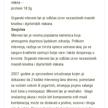
vlakna --
proteini 18.3g
Organski mleveni lan je odličan izvor nezasićenih masnih
kiselina i dijetetskih vlakana.
Svojstva
Mleveni lan je veoma popularna namirnica koja
umnogome doprinosi ljudskom zdravlju. Prilikom
mlevenja, razbija se čvrsta opnica semena lana, pa se
njegovi kvalitetni sastojci bolje vare i lakše dospevaju u
krvotok. Organski mleveni lan je odličan izvor nezasićenih
masnih kiselina i dijetetskih vlakana.
2007. godine je sprovedeno istraživanje kojim je
dokazano da 2 kašike mlevenog lana dnevno, pomešane
sa voćnim sokom ili jogurtom, smanjuju pojavu valunga
kod žena u menopauzi. Mleveni lan je neutralno - blago
orašastog ukusa i može biti komponenta svih musli
kombinacija, može se dodavati u prelive, sosove i druga