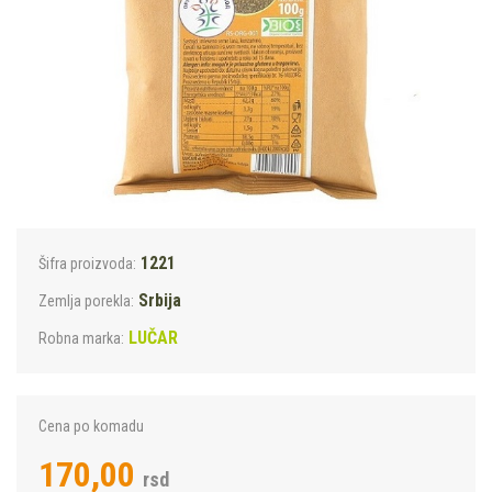
1221
Šifra proizvoda:
Srbija
Zemlja porekla:
LUČAR
Robna marka:
Cena po komadu
170,00
rsd