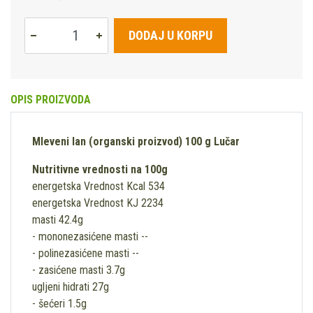
DODAJ U KORPU
OPIS PROIZVODA
Mleveni lan (organski proizvod) 100 g Lučar
Nutritivne vrednosti na 100g
energetska Vrednost Kcal 534
energetska Vrednost KJ 2234
masti 42.4g
- mononezasićene masti --
- polinezasićene masti --
- zasićene masti 3.7g
ugljeni hidrati 27g
- šećeri 1.5g