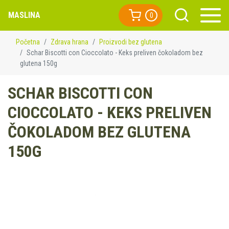
MASLINA
0
Početna
Zdrava hrana
Proizvodi bez glutena
Schar Biscotti con Cioccolato - Keks preliven čokoladom bez
glutena 150g
SCHAR BISCOTTI CON
CIOCCOLATO - KEKS PRELIVEN
ČOKOLADOM BEZ GLUTENA
150G