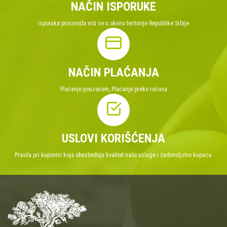
NAČIN ISPORUKE
Isporuka proizvoda vrši se u okviru teritorije Republike Srbije
NAČIN PLAĆANJA
Plaćanje pouzećem, Plaćanje preko računa
USLOVI KORIŠĆENJA
Pravila pri kupovini koja obezbeđuju kvalitet naše usluge i zadovoljstvo kupaca.