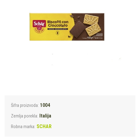
1004
Šifra proizvoda:
Italija
Zemlja porekla:
SCHAR
Robna marka: