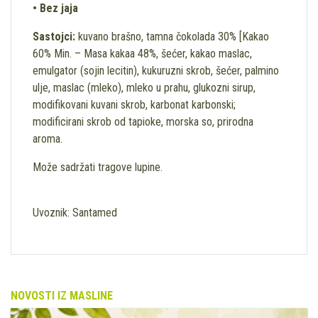
• Bez jaja
Sastojci:
kuvano brašno, tamna čokolada 30% [Kakao
60% Min. – Masa kakaa 48%, šećer, kakao maslac,
emulgator (sojin lecitin), kukuruzni skrob, šećer, palmino
ulje, maslac (mleko), mleko u prahu, glukozni sirup,
modifikovani kuvani skrob, karbonat karbonski;
modificirani skrob od tapioke, morska so, prirodna
aroma.
Može sadržati tragove lupine.
Uvoznik: Santamed
NOVOSTI IZ MASLINE