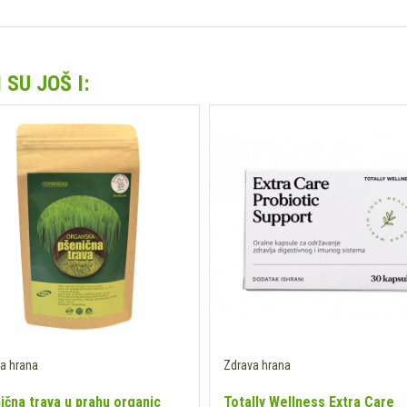
SU JOŠ I:
a hrana
Zdrava hrana
ična trava u prahu organic
Totally Wellness Extra Care