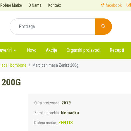
Robne Marke
O Nama
Kontakt
facebook
uveniri
Novo
Akcije
Organski proizvodi
Recepti
lade i bombone
Marcipan masa Zenitz 200g
 200G
2679
Šifra proizvoda:
Nemačka
Zemlja porekla:
ZENTIS
Robna marka: