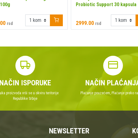
 100g
Probiotic Support 30 kapsula
.00
2999.00
rsd
rsd
NAČIN ISPORUKE
NAČIN PLAĆANJ
uka proizvoda vrši se u okviru teritorije
Plaćanje pouzećem, Plaćanje preko r
Republike Srbije
NEWSLETTER
K