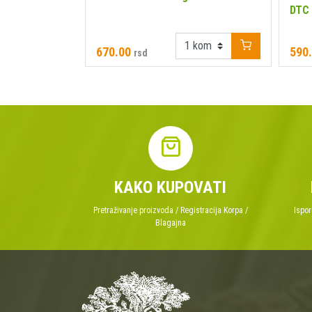
DTC
670.00
590
rsd
KAKO KUPOVATI
Pretraživanje proizvoda / Registracija Korpa /
Ispor
Blagajna