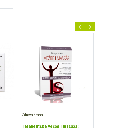
Zdrava hrana
Zdrava hrana
Terapeutske vežbe i masaža:
Tofu tvrdi sa