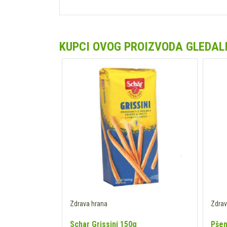
KUPCI OVOG PROIZVODA GLEDALI 
Zdrava hrana
Zdrav
a Beyond 500g
Schar Grissini 150g
Pšen