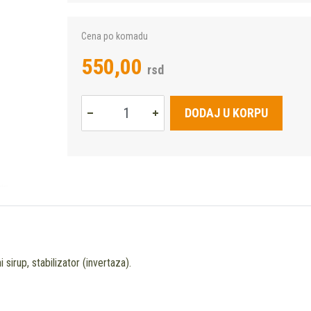
Cena po komadu
550,00
rsd
DODAJ U KORPU
sirup, stabilizator (invertaza).