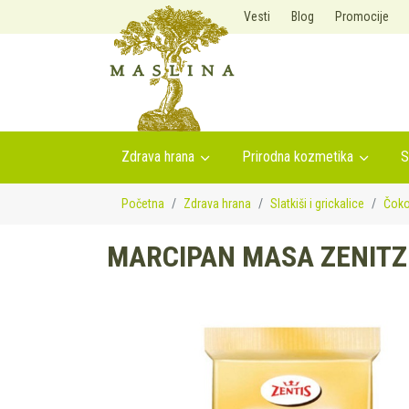
Vesti
Blog
Promocije
Zdrava hrana
Prirodna kozmetika
S
Početna
Zdrava hrana
Slatkiši i grickalice
Čoko
MARCIPAN MASA ZENITZ