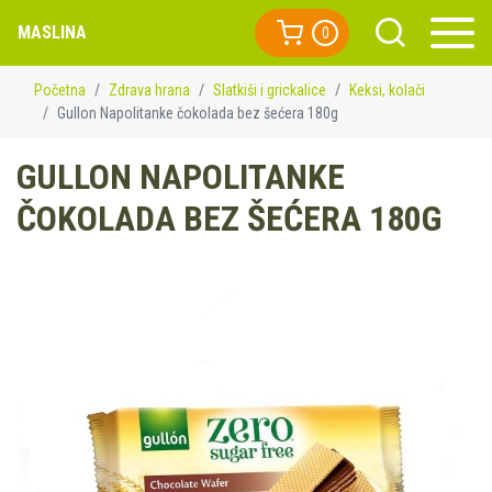
MASLINA
0
Početna
Zdrava hrana
Slatkiši i grickalice
Keksi, kolači
Gullon Napolitanke čokolada bez šećera 180g
GULLON NAPOLITANKE
ČOKOLADA BEZ ŠEĆERA 180G