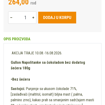
264,00
rsd
DODAJ U KORPU
OPIS PROIZVODA
AKCIJA TRAJE 10.08.-16.08.2026.
Gullon Napolitanke sa čokoladom bez dodatog
šećera 180g
•Bez šećera
Sastojci:
Punjenje sa ukusom čokolade 71%,
[zaslađivači (maltitol, isomalt) biljna mast ( palma,
palmino zrno), kakao prah sa smanjenim sadržajem masti