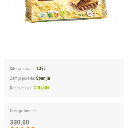
1375
Šifra proizvoda:
Španija
Zemlja porekla:
GULLON
Robna marka:
Cena po komadu
330,00