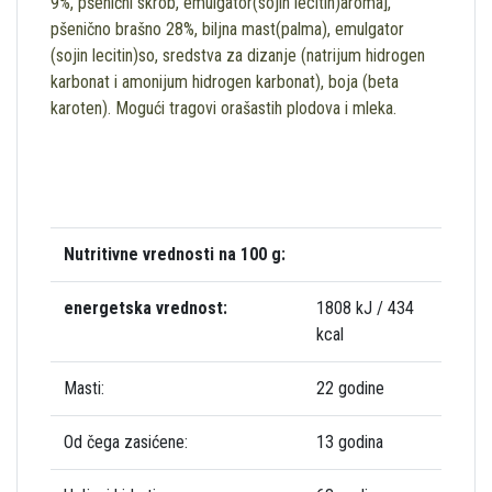
9%, pšenični skrob, emulgator(sojin lecitin)aroma],
pšenično brašno 28%, biljna mast(palma), emulgator
(sojin lecitin)so, sredstva za dizanje (natrijum hidrogen
karbonat i amonijum hidrogen karbonat), boja (beta
karoten). Mogući tragovi orašastih plodova i mleka.
Nutritivne vrednosti na 100 g:
energetska vrednost:
1808 kJ / 434
kcal
Masti:
22 godine
Od čega zasićene:
13 godina