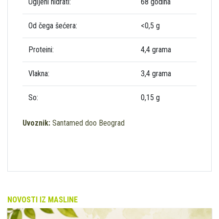
Ugljeni hidrati:
68 godina
Od čega šećera:
<0,5 g
Proteini:
4,4 grama
Vlakna:
3,4 grama
So:
0,15 g
Uvoznik:
Santamed doo Beograd
NOVOSTI IZ MASLINE