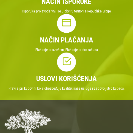
NAČIN ISPORUKE
Isporuka proizvoda vrši se u okviru teritorije Republike Srbije
NAČIN PLAĆANJA
Plaćanje pouzećem, Plaćanje preko računa
USLOVI KORIŠĆENJA
Pravila pri kupovini koja obezbeđuju kvalitet naše usluge i zadovoljstvo kupaca.