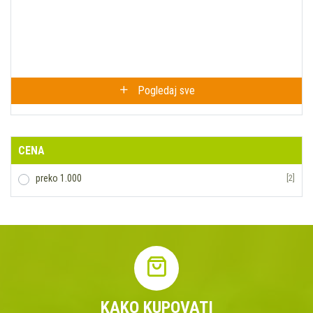
Pogledaj sve
CENA
preko 1.000
[2]
KAKO KUPOVATI