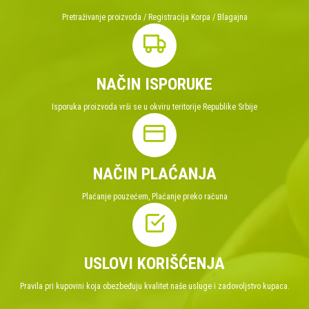
Pretraživanje proizvoda / Registracija Korpa / Blagajna
NAČIN ISPORUKE
Isporuka proizvoda vrši se u okviru teritorije Republike Srbije
NAČIN PLAĆANJA
Plaćanje pouzećem, Plaćanje preko računa
USLOVI KORIŠĆENJA
Pravila pri kupovini koja obezbeđuju kvalitet naše usluge i zadovoljstvo kupaca.