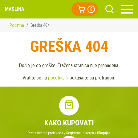
MASLINA
0
Početna
Greška 404
GREŠKA 404
Došlo je do greške. Tražena stranica nije pronađena.
Vratite se na
početnu
, ili pokušajte sa pretragom
KAKO KUPOVATI
Pretraživanje proizvoda / Registracija Korpa / Blagajna