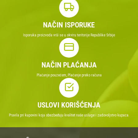
NAČIN ISPORUKE
Isporuka proizvoda vrši se u okviru teritorije Republike Srbije
NAČIN PLAĆANJA
Plaćanje pouzećem, Plaćanje preko računa
USLOVI KORIŠĆENJA
Pravila pri kupovini koja obezbeđuju kvalitet naše usluge i zadovoljstvo kupaca.