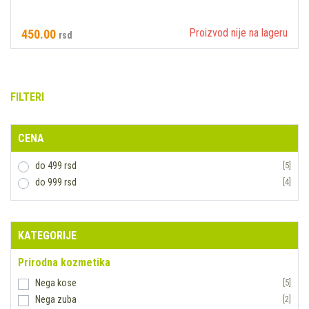
Proizvod nije na lageru
450.00
rsd
FILTERI
CENA
do 499 rsd
[5]
do 999 rsd
[4]
KATEGORIJE
Prirodna kozmetika
Nega kose
[5]
Nega zuba
[2]