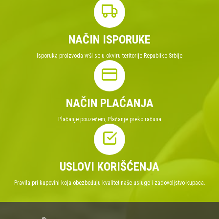
NAČIN ISPORUKE
Isporuka proizvoda vrši se u okviru teritorije Republike Srbije
NAČIN PLAĆANJA
Plaćanje pouzećem, Plaćanje preko računa
USLOVI KORIŠĆENJA
Pravila pri kupovini koja obezbeđuju kvalitet naše usluge i zadovoljstvo kupaca.