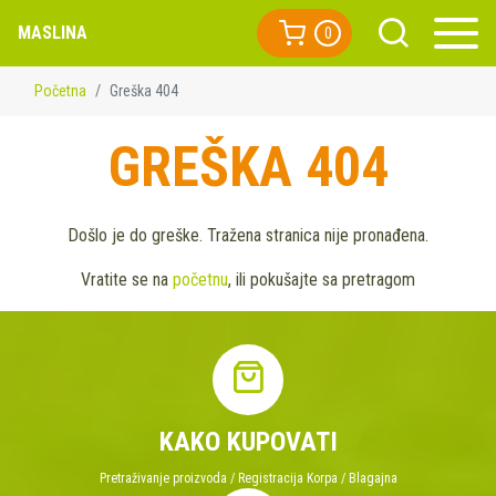
MASLINA
0
Početna
Greška 404
GREŠKA 404
Došlo je do greške. Tražena stranica nije pronađena.
Vratite se na
početnu
, ili pokušajte sa pretragom
KAKO KUPOVATI
Pretraživanje proizvoda / Registracija Korpa / Blagajna