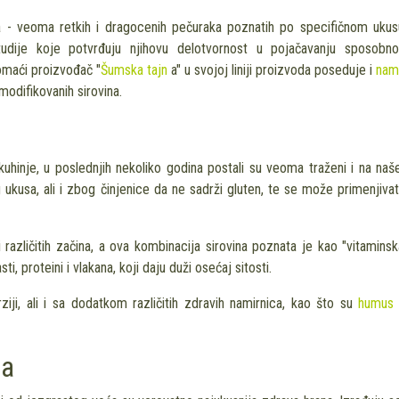
fa - veoma retkih i dragocenih pečuraka poznatih po specifičnom ukus
tudije koje potvrđuju njihovu delotvornost u pojačavanju sposobno
omaći proizvođač "
Šumska tajn
a" u svojoj liniji proizvoda poseduje i
nam
 modifikovanih sirovina.
hinje, u poslednjih nekoliko godina postali su veoma traženi i na na
 ukusa, ali i zbog činjenice da ne sadrži gluten, te se može primenjivat
različitih začina, a ova kombinacija sirovina poznata je kao "vitaminsk
, proteini i vlakana, koji daju duži osećaj sitosti.
iji, ali i sa dodatkom različitih zdravih namirnica, kao što su
humus 
ća