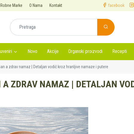
Robne Marke
O Nama
Kontakt
facebook
uveniri
Novo
Akcije
Organski proizvodi
Recepti
an a zdrav namaz | Detaljan vodič kroz hranljive namaze i putere
 A ZDRAV NAMAZ | DETALJAN VOD