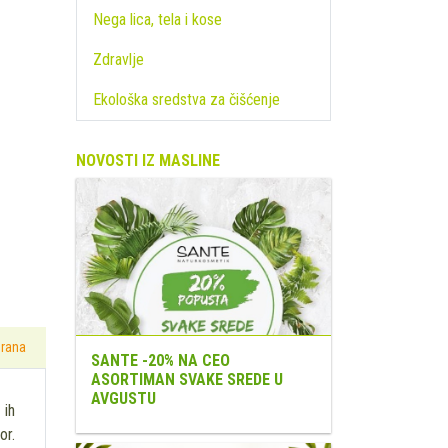
Nega lica, tela i kose
Zdravlje
Ekološka sredstva za čišćenje
NOVOSTI IZ MASLINE
hrana
SANTE -20% NA CEO
ASORTIMAN SVAKE SREDE U
AVGUSTU
 ih
or.