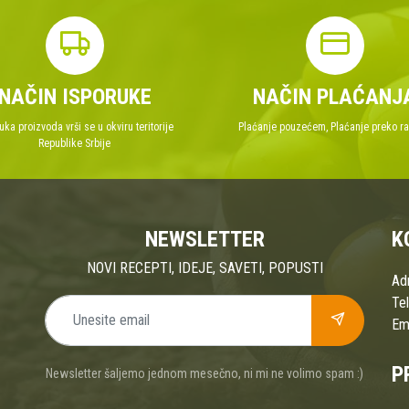
NAČIN ISPORUKE
NAČIN PLAĆANJ
uka proizvoda vrši se u okviru teritorije
Plaćanje pouzećem, Plaćanje preko r
Republike Srbije
NEWSLETTER
K
NOVI RECEPTI, IDEJE, SAVETI, POPUSTI
Ad
Tel
Ema
P
Newsletter šaljemo jednom mesečno, ni mi ne volimo spam :)