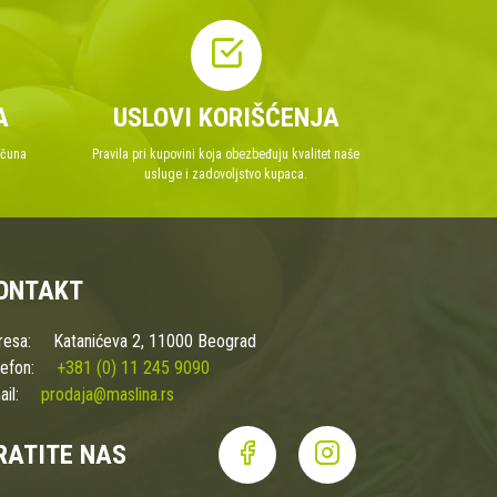
A
USLOVI KORIŠĆENJA
ačuna
Pravila pri kupovini koja obezbeđuju kvalitet naše
usluge i zadovoljstvo kupaca.
ONTAKT
resa:
Katanićeva 2, 11000 Beograd
efon:
+381 (0) 11 245 9090
il:
prodaja@maslina.rs
RATITE NAS